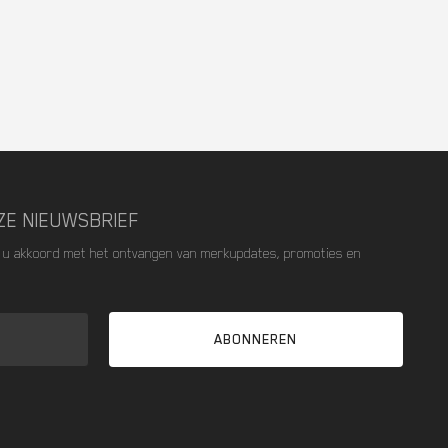
NZE NIEUWSBRIEF
t u akkoord met het ontvangen van merkupdates, promoties en