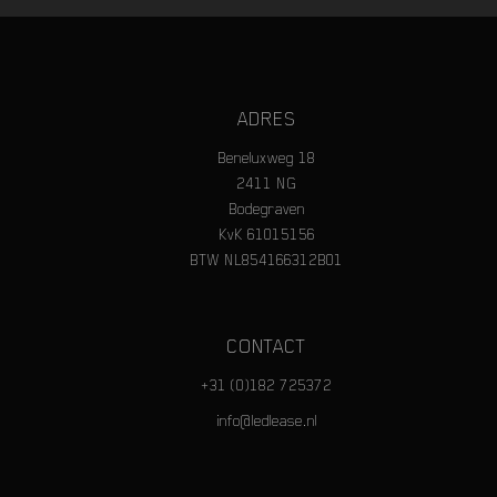
ADRES
Beneluxweg 18
2411 NG
Bodegraven
KvK 61015156
BTW NL854166312B01
CONTACT
+31 (0)182 725372
info@ledlease.nl