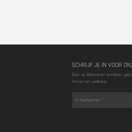
SCHRIJF JE IN VOOR O
Door op Abonneren te klikken, gaa
inhoud van Ledlease.