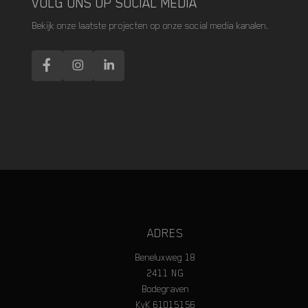
VOLG ONS OP SOCIAL MEDIA
Bekijk onze laatste projecten op onze social media kanalen.
ADRES
Beneluxweg 18
2411 NG
Bodegraven
KvK 61015156