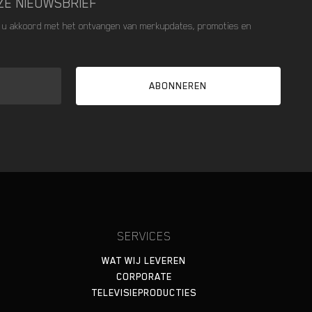
NZE NIEUWSBRIEF
t u akkoord met het ontvangen van merkupdates, promoties en
SERVICES
WAT WIJ LEVEREN
CORPORATE
TELEVISIEPRODUCTIES