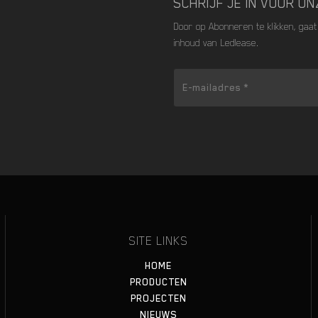
SCHRIJF JE IN VOOR O
Door op Abonneren te klikken, gaa
inhoud van Ledlease.
SITE LINKS
HOME
PRODUCTEN
PROJECTEN
NIEUWS