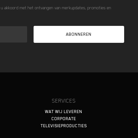
t u akkoord met het ontvangen van merkupdates, promoties en
SERVICES
WAT WIJ LEVEREN
CORPORATE
TELEVISIEPRODUCTIES