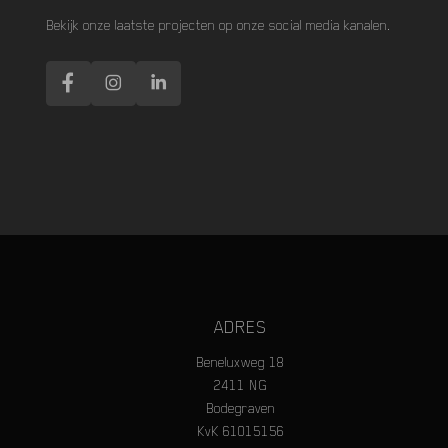
Bekijk onze laatste projecten op onze social media kanalen.
ADRES
Beneluxweg 18
2411 NG
Bodegraven
KvK 61015156